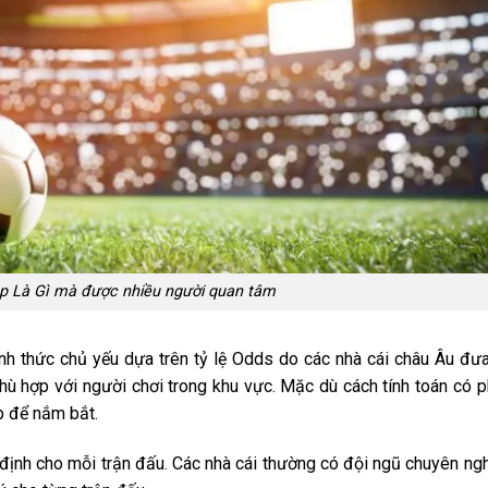
p Là Gì mà được nhiều người quan tâm
h thức chủ yếu dựa trên tỷ lệ Odds do các nhà cái châu Âu đưa
phù hợp với người chơi trong khu vực. Mặc dù cách tính toán có 
p để nắm bắt.
 định cho mỗi trận đấu. Các nhà cái thường có đội ngũ chuyên ng