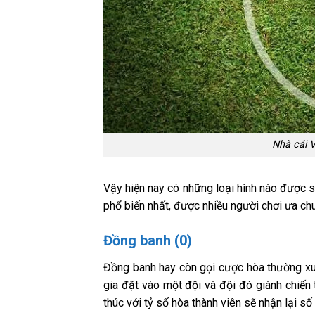
Nhà cái V
Vậy hiện nay có những loại hình nào được 
phổ biến nhất, được nhiều người chơi ưa ch
Đồng banh (0)
Đồng banh hay còn gọi cược hòa thường xu
gia đặt vào một đội và đội đó giành chiến
thúc với tỷ số hòa thành viên sẽ nhận lại số