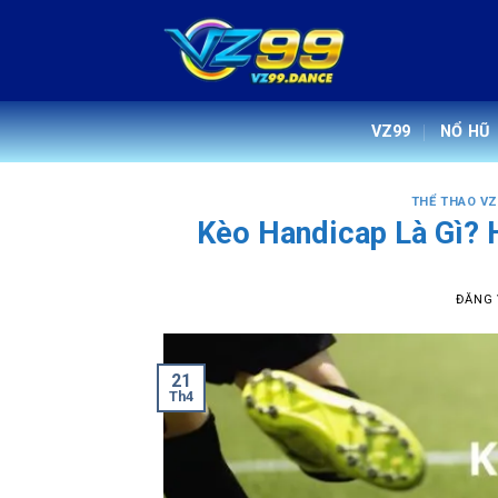
Bỏ
qua
nội
dung
VZ99
NỔ HŨ
THỂ THAO VZ
Kèo Handicap Là Gì?
ĐĂNG
21
Th4