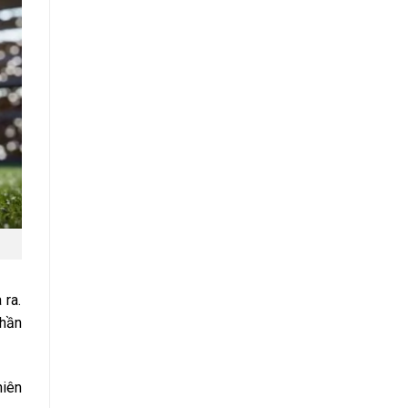
Đơn
Giản,
Thắng
Lớn
Mỗi
Ngày
 ra.
phần
hiên