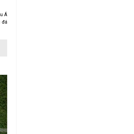
âu Á
g đá