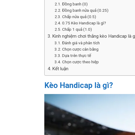
Đồng banh (0)
Đồng banh nửa quả (0.25)
Chấp nửa quả (0.5)
0.75 Kèo Handicap là gì?
Chấp 1 quả (1.0)
Kinh nghiệm chơi thắng kèo Handicap là g
Đánh giá và phân tích
Chọn cược cân bằng
Dựa trên thực tế
Chọn cược theo hiệp
Kết luận
Kèo Handicap là gì?