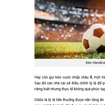
Kèo Handica
Hay còn gọi kèo cược chấp châu Á, một hìn
Sau đó các nhà cái sẽ điều chỉnh tỷ lệ để 
riêng biệt nhưng thực tế không quá phức tạ
Odds là tỷ lệ tiền thưởng được nền tảng ấn