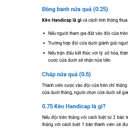
Đồng banh nửa quả (0.25)
Kèo Handicap là gì
và cách tính thắng thua
Nếu người tham gia đặt vào đội cửa trên 
Trường hợp đội cửa dưới giành giải ngườ
Nếu trận đấu kết thúc với tỷ số hòa, thà
cược cửa dưới sẽ nhận nửa tiền.
Chấp nửa quả (0.5)
Thành viên cược vào đội cửa trên chỉ thắng
cửa dưới thắng, người chọn cửa dưới sẽ già
0.75 Kèo Handicap là gì?
Nếu đội trên thắng với cách biệt từ 2 bàn t
thắng với cách biệt 1 bàn thành viên sẽ đ