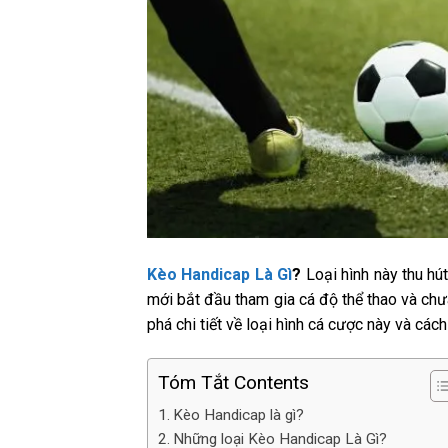
Kèo Handicap Là Gì
?
Loại hình này thu hú
mới bắt đầu tham gia cá độ thể thao và ch
phá chi tiết về loại hình cá cược này và các
Tóm Tắt Contents
Kèo Handicap là gì?
Những loại Kèo Handicap Là Gì?