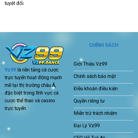
tuyệt đối.
CHÍNH SÁCH
Giới Thiệu Vz99
Vz99
là nền tảng cá cược
Chính sách bảo mật
trực tuyến hoạt động mạnh
mẽ tại thị trường châu Á,
Điều khoản điều kiện
đặc biệt trong lĩnh vực cá
cược thể thao và casino
Quyền riêng tư
trực tuyến.
Miễn trừ trách nhiệm
Đại Lý Vz99
CEO Võ Tuệ An