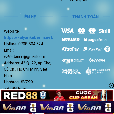
LIÊN HỆ
THANH TOÁN
Website:
https://kalyankuber.in.net/
Hotline: 0708 504 524
Email:
vz99dance@gmail.com
Address: 42 QL22, ấp Chợ,
Củ Chi, Hồ Chí Minh, Việt
Nam
Hashtag: #VZ99,
#VZ99UyTin,
#NhaCaiVZ99,
#CaCuocVZ99