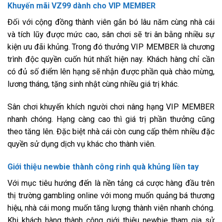
Khuyến mãi VZ99 dành cho VIP MEMBER
Đối với cộng đồng thành viên gắn bó lâu năm cùng nhà cái
và tích lũy được mức cao, sân chơi sẽ tri ân bằng nhiều sự
kiện ưu đãi khủng. Trong đó thưởng VIP MEMBER là chương
trình độc quyền cuốn hút nhất hiện nay. Khách hàng chỉ cần
có đủ số điểm lên hạng sẽ nhận được phần quà chào mừng,
lương tháng, tặng sinh nhật cùng nhiều giá trị khác.
Sân chơi khuyến khích người chơi nâng hạng VIP MEMBER
nhanh chóng. Hạng càng cao thì giá trị phần thưởng cũng
theo tăng lên. Đặc biệt nhà cái còn cung cấp thêm nhiều đặc
quyền sử dụng dịch vụ khác cho thành viên.
Giới thiệu newbie thành công rinh quà khủng liền tay
Với mục tiêu hướng đến là nền tảng cá cược hàng đầu trên
thị trường gambling online với mong muốn quảng bá thương
hiệu, nhà cái mong muốn tăng lượng thành viên nhanh chóng.
Khi khách hàng thành công giới thiệu newbie tham gia sử