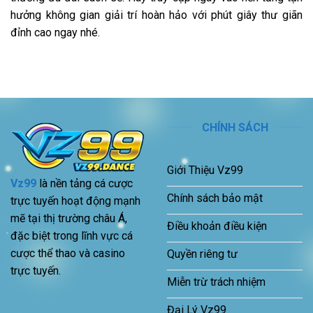
hưởng không gian giải trí hoàn hảo với phút giây thư giãn
đỉnh cao ngay nhé.
CHÍNH SÁCH
Giới Thiệu Vz99
Vz99
là nền tảng cá cược
Chính sách bảo mật
trực tuyến hoạt động mạnh
mẽ tại thị trường châu Á,
Điều khoản điều kiện
đặc biệt trong lĩnh vực cá
cược thể thao và casino
Quyền riêng tư
trực tuyến.
Miễn trừ trách nhiệm
Đại Lý Vz99