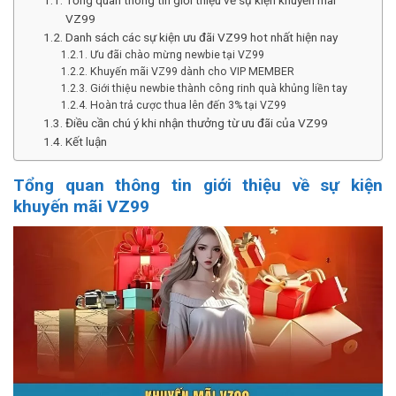
VZ99
Danh sách các sự kiện ưu đãi VZ99 hot nhất hiện nay
Ưu đãi chào mừng newbie tại VZ99
Khuyến mãi VZ99 dành cho VIP MEMBER
Giới thiệu newbie thành công rinh quà khủng liền tay
Hoàn trả cược thua lên đến 3% tại VZ99
Điều cần chú ý khi nhận thưởng từ ưu đãi của VZ99
Kết luận
Tổng quan thông tin giới thiệu về sự kiện
khuyến mãi VZ99