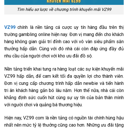
Tìm hiểu sơ lược về chương trình khuyến mãi VZ99
VZ99
chính là nền tảng cá cược uy tín hàng đầu trên thị
trường gambling online hiện nay. Đơn vị mang đến cho khách
hàng không gian giải trí đỉnh cao với vô vàn siêu phẩm săn
thưởng hấp dẫn. Cùng với đó nhà cái còn đáp ứng đầy đủ
nhu cầu của người chơi với kho ưu đãi đồ sộ.
Nền tảng triển khai tung ra hàng loạt các sự kiện khuyến mãi
VZ99 hấp dẫn, để cam kết tối đa quyền lợi cho thành viên.
Đơn vị cung cấp chương trình hấp dẫn newbie và tiến hành
tri ân khách hàng gắn bó lâu năm. Hơn thế nữa, nhà cái còn
khẳng định sức cuốn hút cùng sự uy tín của bản thân mình
với người chơi và quảng bá thương hiệu.
Hiện nay, VZ99 com là nền tảng có nguồn tài chính hùng hậu
nhất nên mức tỷ lệ thưởng cũng cao hơn. Những ưu đãi tặng