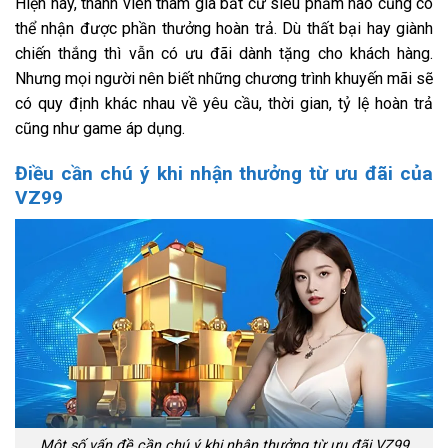
Hiện nay, thành viên tham gia bất cứ siêu phẩm nào cũng có
thể nhận được phần thưởng hoàn trả. Dù thất bại hay giành
chiến thắng thì vẫn có ưu đãi dành tặng cho khách hàng.
Nhưng mọi người nên biết những chương trình khuyến mãi sẽ
có quy định khác nhau về yêu cầu, thời gian, tỷ lệ hoàn trả
cũng như game áp dụng.
Điều cần chú ý khi nhận thưởng từ ưu đãi của
VZ99
Một số vấn đề cần chú ý khi nhận thưởng từ ưu đãi VZ99