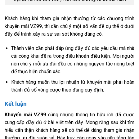
Khách hàng khi tham gia nhận thưởng từ các chương trình
khuyến mãi VZ99, thì cần chú ý một số vấn đề cụ thể ở dưới
đây để tránh xảy ra sự sai sót không đáng có.
Thành viên cần phải đáp ứng đầy đủ các yêu cầu mà nhà
cái công khai đề ra trong điều khoản điều kiện. Mọi người
nên chú ý mỗi ưu đãi đều có những nguyên tắc riêng biệt
để thực hiện chuẩn xác.
Khách hàng muốn thu lợi nhuận từ khuyến mãi phải hoàn
thành đủ số vòng cược theo đúng quy định.
Kết luận
Khuyến mãi VZ99
cùng những thông tin hữu ích đã được
cung cấp đầy đủ ở bài viết trên đây. Mong rằng sau khi tìm
hiểu cẩn thận khách hàng sẽ có thể dễ dàng tham gia nhận
thưởng ưu đãi suôn sẻ. Hãy truy cập ngay vào nền tảng tận